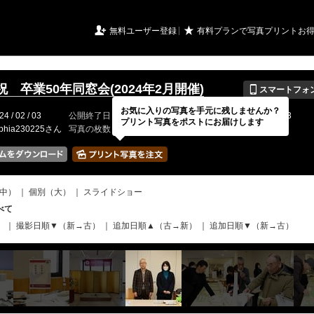
URIアルバム

★
無料ユーザー登録
有料プランで写真プリントお
📱
 卒業50年同窓会(2024年2月開催)
スマートフォ
お気に入りの写真を手元に残しませんか？
24 / 02 / 03
公開終了日
無期限
イベントの期間
2024 / 02 / 03
プリント写真をポストにお届けします
phia230225さん
写真の枚数
365 / 2000枚
中）
｜
個別（大）
｜
スライドショー
べて
）
｜
撮影日順▼（新→古）
｜
追加日順▲（古→新）
｜
追加日順▼（新→古）