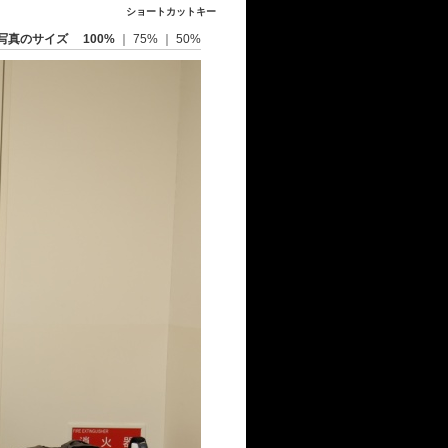
ショートカットキー
写真のサイズ
100%
｜
75%
｜
50%