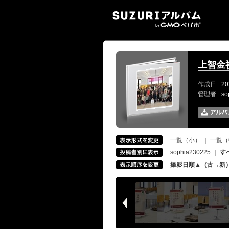
SUZ
上智金祝
作成日
20
管理者
so
一覧（小）
｜
一覧（
sophia230225
｜
す
撮影日順▲（古→新