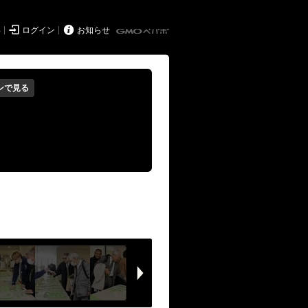


得
ログイン
お知らせ
ンで見る