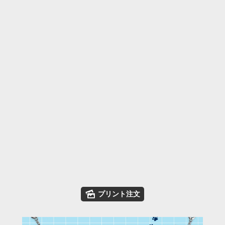
🌄
プリント注文