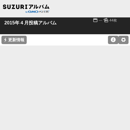
📅
🌄
---
44枚
2015年４月投稿アルバム
⚡

⚙
更新情報