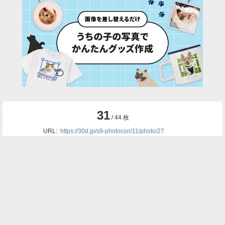
31
/ 44 枚
URL:
https://30d.jp/s9-photocon/11/photo/27
投稿者名:
小谷津
ファイル名:
DSCF4732.JPG
撮影日時:
2015/04/16 11:42:46
🌄
このアルバムの他の写真
2
1
1