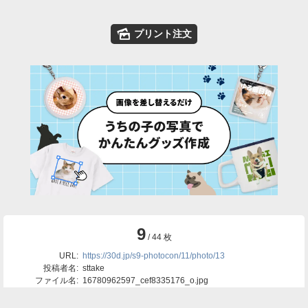
🌄
プリント注文
9
/ 44 枚
URL:
https://30d.jp/s9-photocon/11/photo/13
投稿者名:
sttake
ファイル名:
16780962597_cef8335176_o.jpg
撮影日時:
2015/03/31 19:52:40