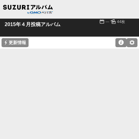
📅
🌄
---
44枚
2015年４月投稿アルバム
⚡

⚙
更新情報