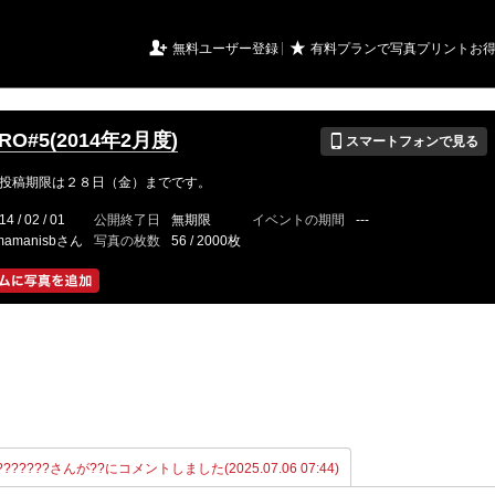
URIアルバム

★
無料ユーザー登録
有料プランで写真プリントお
📱
RO#5(2014年2月度)
スマートフォンで見る
投稿期限は２８日（金）までです。
14 / 02 / 01
公開終了日
無期限
イベントの期間
---
mamanisbさん
写真の枚数
56 / 2000枚
?????????さんが??にコメントしました(2025.07.06 07:44)