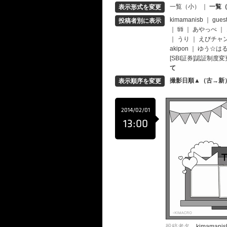
一覧（小）
｜
一覧
表示形式を変更
kimamanisb
｜
gues
投稿者別に表示
｜
titi
｜
あやっぺ
｜
｜
うり
｜
えびチャ
akipon
｜
ゆう☆は
[SBI証券]認証制
て
撮影日順▲（古→新
表示順序を変更
2014/02/01
13:00
投稿者名
kimamanis