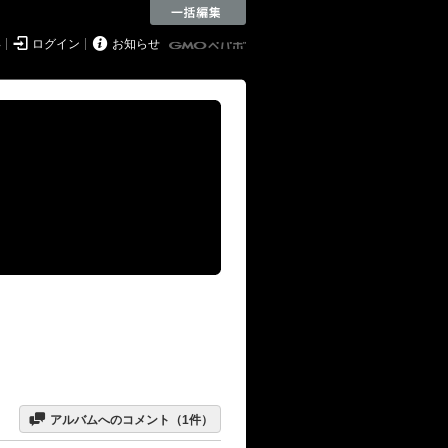


得
ログイン
お知らせ

アルバムへのコメント（
1
件）