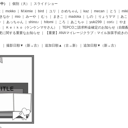
（中）
｜
個別（大）
｜
スライドショー
t
｜
mokko
｜
M.kimie
｜
bird
｜
ユリ
｜
かめちゃん
｜
kaz
｜
mecan
｜
とう
｜
miki
きなか
｜
mio
｜
みーや
｜
むぅ
｜
まきこ
｜
madoka
｜
しの
｜
りょうママ
｜
あこ
ン
｜
あっちゃん
｜
shino♪
｜
hitomi
｜
ころ
｜
あこちゃ
｜
yuki299
｜
cori♪
｜
やま
る
｜
Ｋｅｉｋｏ（ケンケンマサさん）
｜
TEPCOご請求料金確定のお知らせ（自動
度変更に関する重要なお知らせ
｜
【重要】ANAマイレージクラブ：マイル加算手続き
）
｜
撮影日順▼（新→古）
｜
追加日順▲（古→新）
｜
追加日順▼（新→古）
b