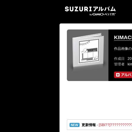
SUZ
KIMAC
作品画像の
作成日
20
管理者
ki
更新情報
-
[SBI??]????????