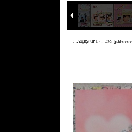
この写真のURL
http://30d.jp/kimama