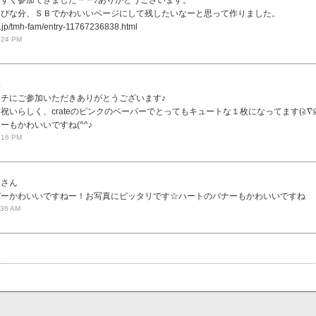
すく参加できました＾＾♪ありがとうございます。
っぴな分、ＳＢでかわいいページにして残したいなーと思って作りました。
o.jp/tmh-fam/entry-11767236838.html
:24 PM
様
チにご参加いただきありがとうございます♪
祝いらしく、crateのピンクのペーパーでとってもキュートな１枚になってます(≧∇≦
ーもかわいいですね(^^♪
:16 PM
んさん
パーかわいいですねー！お写真にピッタリです☆ハートのバナーもかわいいですね
:36 AM