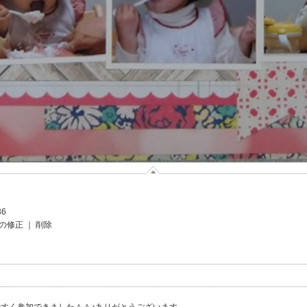
36
の修正
｜
削除