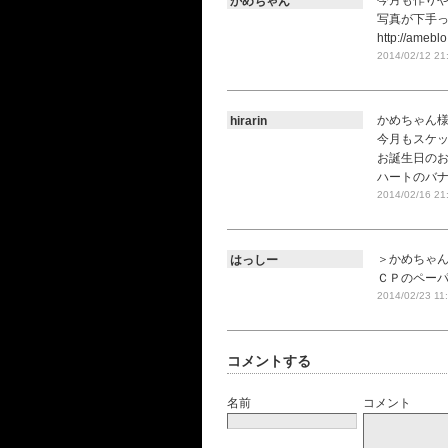
今月も作りや
かめちゃん
写真が下手
http://amebl
2014/02/12 21
かめちゃん
hirarin
今月もスケッ
お誕生日のお
ハートのバナ
2014/02/16 21
＞かめちゃ
はっしー
ＣＰのペー
2014/02/23 11
コメントする
名前
コメント