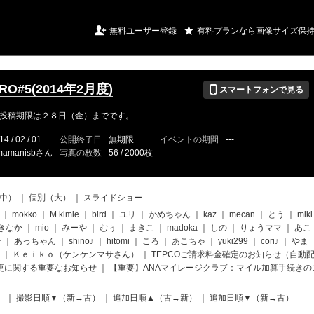
URIアルバム

★
無料ユーザー登録
有料プランなら画像サイズ保
📱
RO#5(2014年2月度)
スマートフォンで見る
投稿期限は２８日（金）までです。
14 / 02 / 01
公開終了日
無期限
イベントの期間
---
mamanisbさん
写真の枚数
56 / 2000枚
中）
｜
個別（大）
｜
スライドショー
｜
mokko
｜
M.kimie
｜
bird
｜
ユリ
｜
かめちゃん
｜
kaz
｜
mecan
｜
とう
｜
miki
きなか
｜
mio
｜
みーや
｜
むぅ
｜
まきこ
｜
madoka
｜
しの
｜
りょうママ
｜
あこ
ン
｜
あっちゃん
｜
shino♪
｜
hitomi
｜
ころ
｜
あこちゃ
｜
yuki299
｜
cori♪
｜
やま
｜
Ｋｅｉｋｏ（ケンケンマサさん）
｜
TEPCOご請求料金確定のお知らせ（自動
度変更に関する重要なお知らせ
｜
【重要】ANAマイレージクラブ：マイル加算手続きの
）
｜
撮影日順▼（新→古）
｜
追加日順▲（古→新）
｜
追加日順▼（新→古）