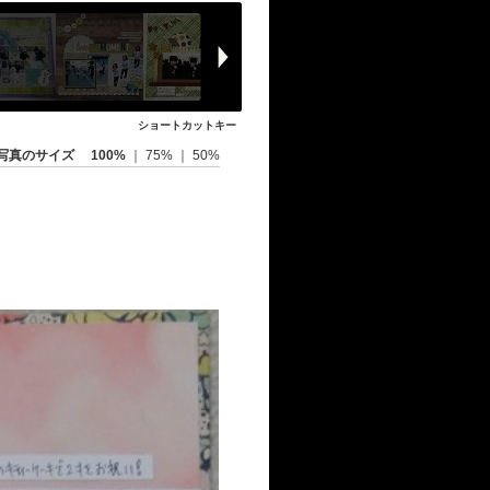
ショートカットキー
写真のサイズ
100%
｜
75%
｜
50%