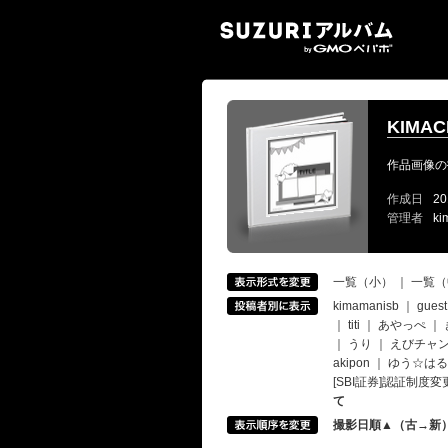
SUZ
KIMAC
作品画像の
作成日
20
管理者
ki
一覧（小）
｜
一覧（
kimamanisb
｜
guest
｜
titi
｜
あやっぺ
｜
｜
うり
｜
えびチャ
akipon
｜
ゆう☆はる
[SBI証券]認証制
て
撮影日順▲（古→新