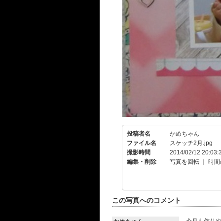
投稿者名
かめちゃん
ファイル名
スケッチ2月.jpg
撮影時間
2014/02/12 20:03:
編集・削除
写真を回転
｜
時間
この写真へのコメント