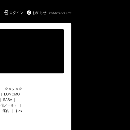


持
ログイン
お知らせ
｜
☆ａｙａ☆
｜
LOMOMO
｜
SASA
｜
配信メール）
｜
ご案内
｜
すべ