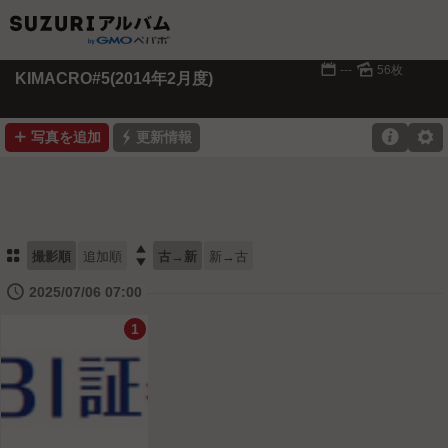
📅
🌄
---
56枚
KIMACRO#5(2014年2月度)
➕
⚡

⚙
写真を追加
更新情報
⚏

撮影順
追加順
古→新
新→古
🕔
2025/07/06 07:00
1