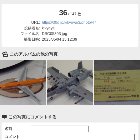
36
/ 147 枚
URL:
https://30d.jp/kikyoya/3/photo/47
投稿者名:
kikyoya
ファイル名:
DSC05893.jpg
撮影日時:
2025/05/04 15:12:39
🌄
このアルバムの他の写真

この写真にコメントする
名前
コメント