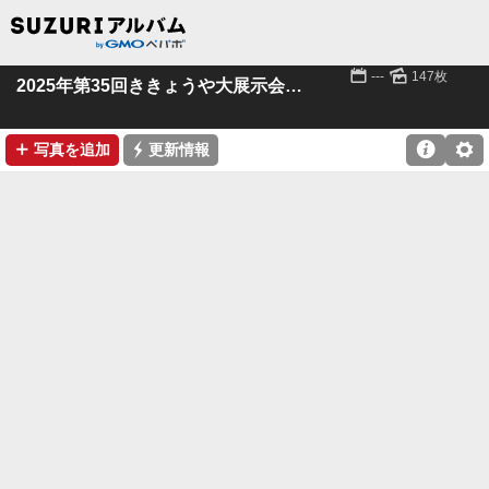
📅
🌄
---
147枚
2025年第35回ききょうや大展示会 その３
➕
⚡

⚙
写真を追加
更新情報