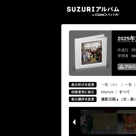
SUZ
2025
作成日
20
管理者
ki
一覧（小）
｜
一覧（
kikyoya
｜
すべて
撮影日順▲（古→新