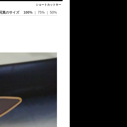
ショートカットキー
写真のサイズ
100%
｜
75%
｜
50%