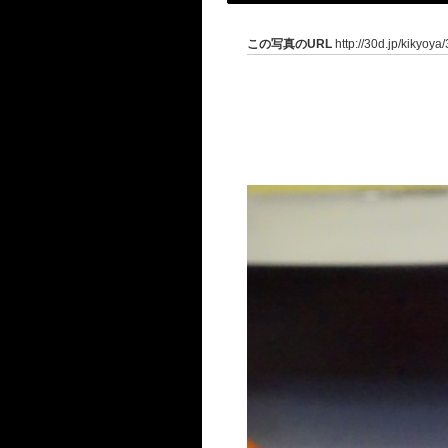
この写真のURL
http://30d.jp/kikyoya