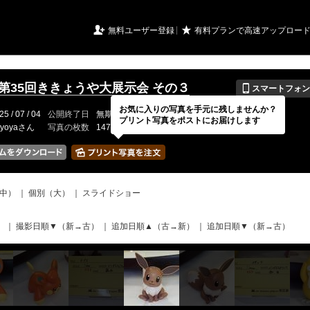
URIアルバム

★
無料ユーザー登録
有料プランで高速アップロー
📱
年第35回ききょうや大展示会 その３
スマートフォン
お気に入りの写真を手元に残しませんか？
25 / 07 / 04
公開終了日
無期限
イベントの期間
---
プリント写真をポストにお届けします
kyoyaさん
写真の枚数
147 / 150枚
中）
｜
個別（大）
｜
スライドショー
）
｜
撮影日順▼（新→古）
｜
追加日順▲（古→新）
｜
追加日順▼（新→古）