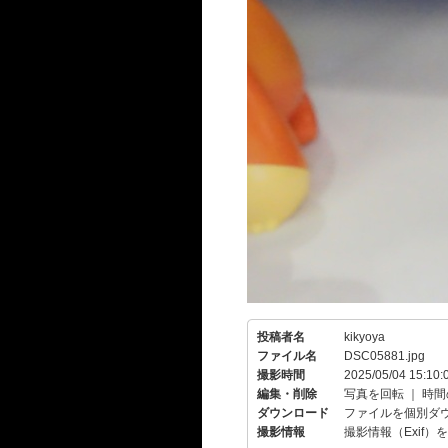
投稿者名
kikyoya
ファイル名
DSC05881.jpg
撮影時間
2025/05/04 15:10:
編集・削除
写真を回転
｜
時間
ダウンロード
ファイルを個別ダ
撮影情報
撮影情報（Exif）