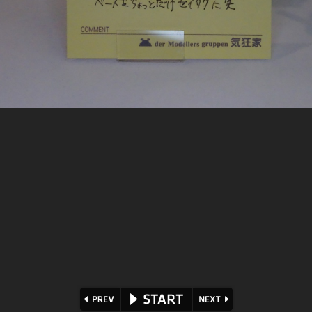
⏪
⏩
▶