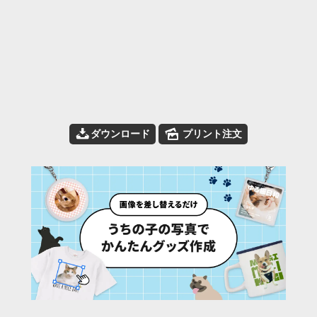
📥
🌄
ダウンロード
プリント注文