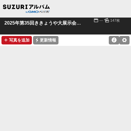
📅
🌄
---
147枚
2025年第35回ききょうや大展示会 その３
➕
⚡

⚙
写真を追加
更新情報