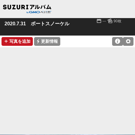
📅
🌄
---
90枚
2020.7.31 ボートスノーケル
➕
⚡

⚙
写真を追加
更新情報