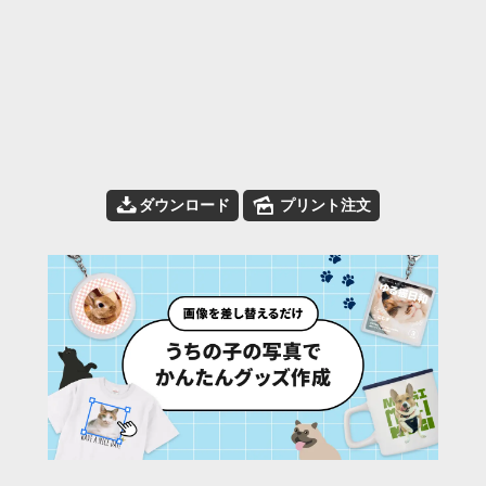
📥
🌄
ダウンロード
プリント注文