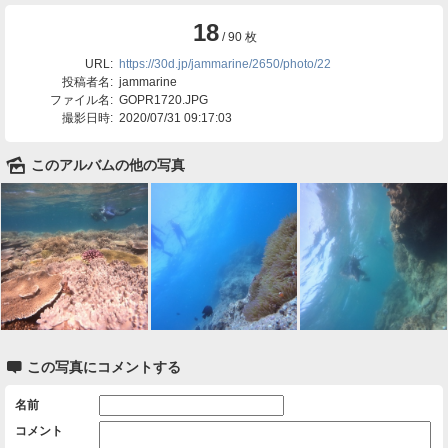
18
/ 90 枚
URL:
https://30d.jp/jammarine/2650/photo/22
投稿者名:
jammarine
ファイル名:
GOPR1720.JPG
撮影日時:
2020/07/31 09:17:03
🌄
このアルバムの他の写真

この写真にコメントする
名前
コメント