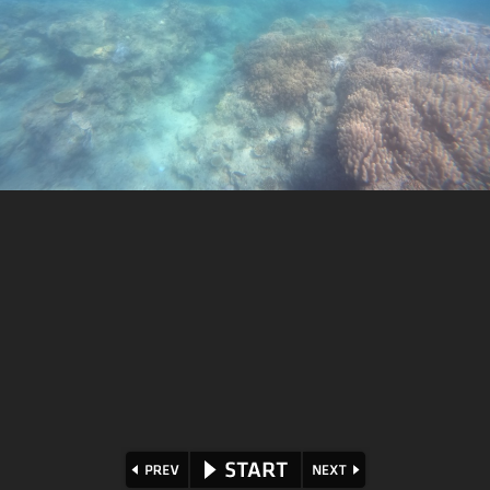
⏪
⏩
▶