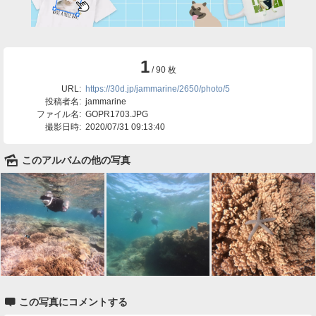
1
/ 90 枚
URL:
https://30d.jp/jammarine/2650/photo/5
投稿者名:
jammarine
ファイル名:
GOPR1703.JPG
撮影日時:
2020/07/31 09:13:40
🌄
このアルバムの他の写真

この写真にコメントする