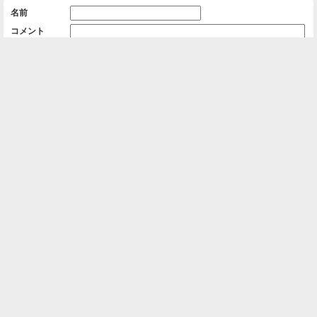
名前
コメント
削除用パスワード

一覧に戻る
Android™ アプリのインストール
Android™ からオンラインアルバムの作成・編
集、共有ができます。
インストール
⌂
📕
ホーム
アルバムを作成