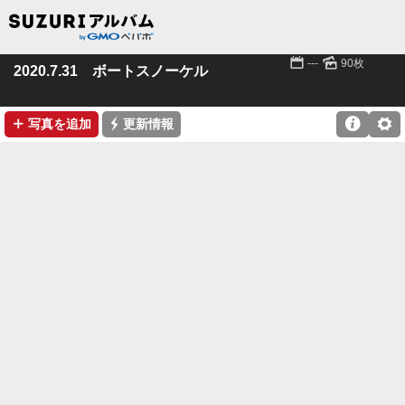
📅
🌄
---
90枚
2020.7.31 ボートスノーケル
➕
⚡

⚙
写真を追加
更新情報