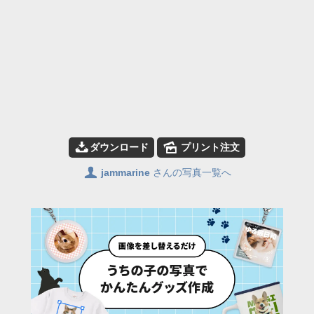
📥
🌄
ダウンロード
プリント注文
👤
jammarine
さんの写真一覧へ