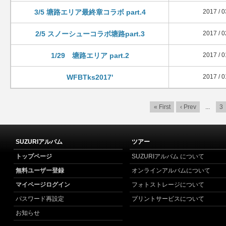
3/5 塘路エリア最終章コラボ part.4
2017 / 0
2/5 スノーシューコラボ塘路part.3
2017 / 0
1/29 塘路エリア part.2
2017 / 0
WFBTks2017'
2017 / 0
« First
‹ Prev
...
3
SUZURIアルバム
ツアー
トップページ
SUZURIアルバム について
無料ユーザー登録
オンラインアルバムについて
マイページログイン
フォトストレージについて
パスワード再設定
プリントサービスについて
お知らせ