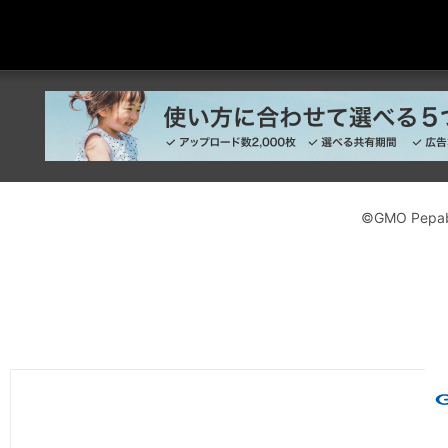
©GMO Pepabo,