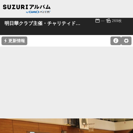
📅
🌄
---
269枚
明日華クラブ主催・チャリティドッジ!!(後編）
⚡

⚙
更新情報