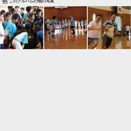
🌄
このアルバムの他の写真

一覧に戻る
Android™ アプリのインストール
Android™ からオンラインアルバムの作成・編
集、共有ができます。
インストール
⌂
📕
ホーム
アルバムを作成