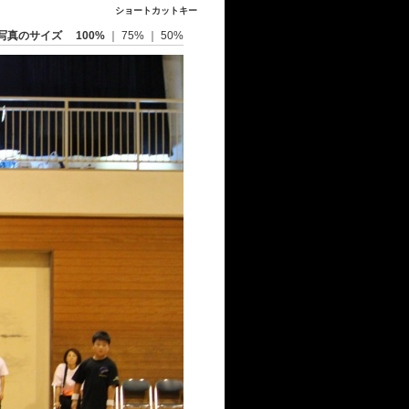
ショートカットキー
写真のサイズ
100%
｜
75%
｜
50%