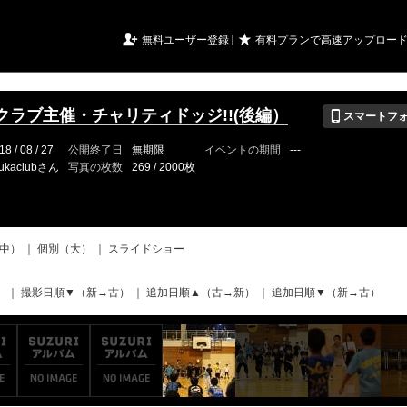
URIアルバム

★
無料ユーザー登録
有料プランで高速アップロー
📱
クラブ主催・チャリティドッジ!!(後編）
スマートフ
18 / 08 / 27
公開終了日
無期限
イベントの期間
---
ukaclubさん
写真の枚数
269 / 2000枚
中）
｜
個別（大）
｜
スライドショー
）
｜
撮影日順▼（新→古）
｜
追加日順▲（古→新）
｜
追加日順▼（新→古）