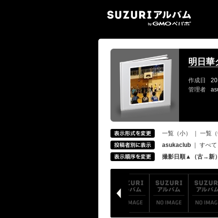
SUZ
明日華
作成日
20
管理者
as
一覧（小）
｜
一覧（
asukaclub
｜
すべて
撮影日順▲（古→新