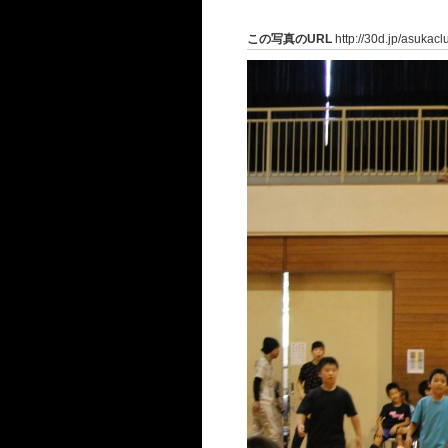
この写真のURL
http://30d.jp/asukac