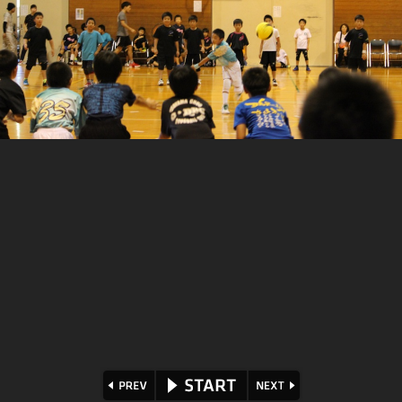
⏪
⏩
▶