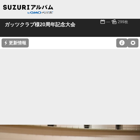
📅
🌄
---
299枚
ガッツクラブ様20周年記念大会
⚡

⚙
更新情報