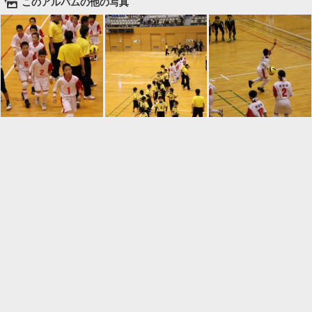
🌄
このアルバムの他の写真

一覧に戻る
Android™ アプリのインストール
Android™ からオンラインアルバムの作成・編
集、共有ができます。
インストール
⌂
📕
ホーム
アルバムを作成