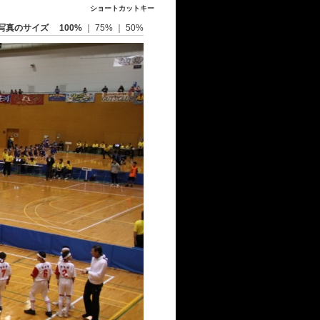
ショートカットキー
写真のサイズ
100%
｜
75%
｜
50%