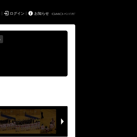


得
ログイン
お知らせ
る