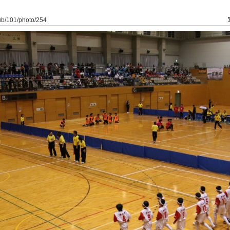
lub/101/photo/254