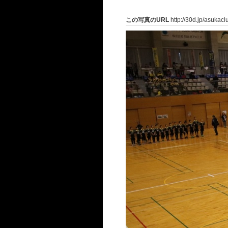
この写真のURL
http://30d.jp/asukac