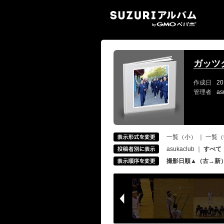
SUZ
ガッツ
作成日
20
管理者
as
一覧（小）
｜
一覧（
asukaclub
｜
すべて
撮影日順▲（古→新