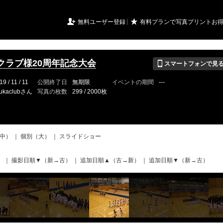
URIアルバム

★
無料ユーザー登録
有料プランで写真プリントお
📱
クラブ様20周年記念大会
スマートフォンで見
19 / 11 / 11
公開終了日
無期限
イベントの期間
---
ukaclubさん
写真の枚数
299 / 2000枚
中）
｜
個別（大）
｜
スライドショー
）
｜
撮影日順▼（新→古）
｜
追加日順▲（古→新）
｜
追加日順▼（新→古）