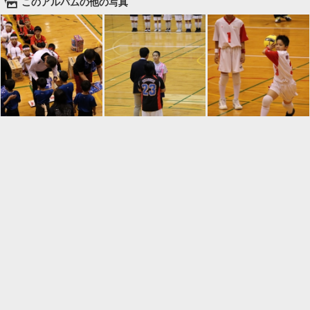
🌄
このアルバムの他の写真

一覧に戻る
Android™ アプリのインストール
Android™ からオンラインアルバムの作成・編
集、共有ができます。
インストール
⌂
📕
ホーム
アルバムを作成