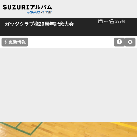
📅
🌄
---
299枚
ガッツクラブ様20周年記念大会
⚡

⚙
更新情報