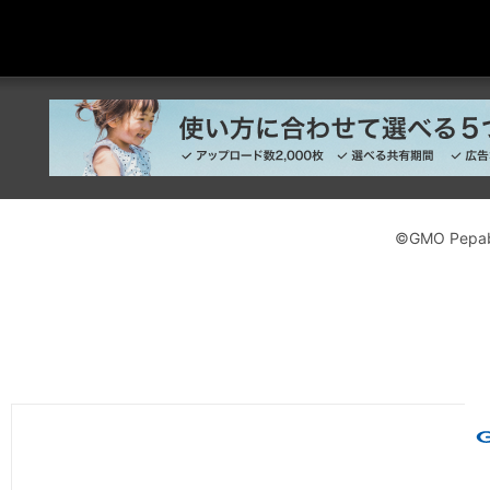
©GMO Pepabo,