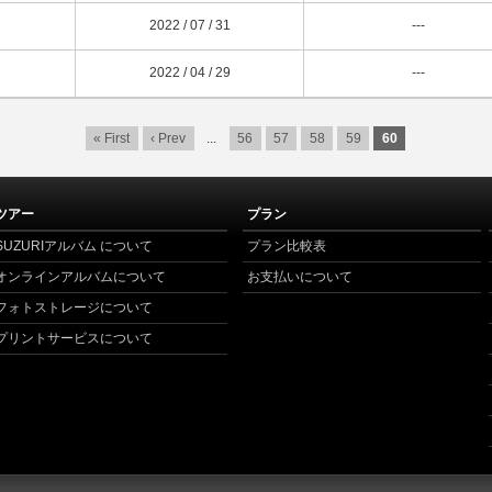
2022 / 07 / 31
---
2022 / 04 / 29
---
« First
‹ Prev
...
56
57
58
59
60
ツアー
プラン
SUZURIアルバム について
プラン比較表
オンラインアルバムについて
お支払いについて
フォトストレージについて
プリントサービスについて