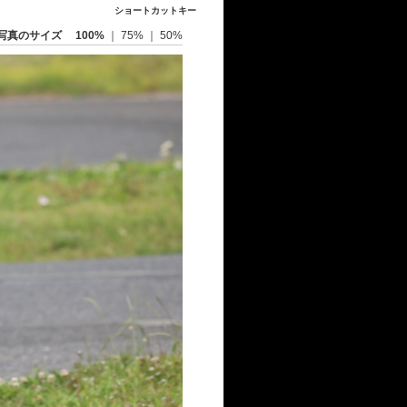
ショートカットキー
写真のサイズ
100%
｜
75%
｜
50%