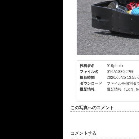
投稿者名
919photo
ファイル名
0Y6A1830.JPG
撮影時間
2026/05/25 13:55:
ダウンロード
ファイルを個別ダ
撮影情報
撮影情報（Exif）
この写真へのコメント
コメントする