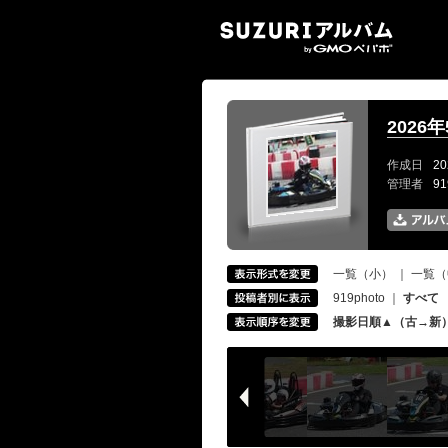
SUZ
2026
作成日
20
管理者
9
一覧（小）
｜
一覧（
919photo
｜
すべて
撮影日順▲（古→新