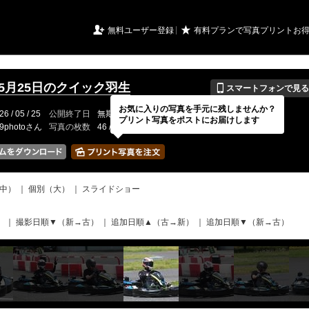
URIアルバム

★
無料ユーザー登録
有料プランで写真プリントお
📱
年5月25日のクイック羽生
スマートフォンで見る
お気に入りの写真を手元に残しませんか？
26 / 05 / 25
公開終了日
無期限
イベントの期間
---
プリント写真をポストにお届けします
19photoさん
写真の枚数
46 / 2000枚
中）
｜
個別（大）
｜
スライドショー
）
｜
撮影日順▼（新→古）
｜
追加日順▲（古→新）
｜
追加日順▼（新→古）