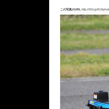
この写真のURL
http://30d.jp/919pho