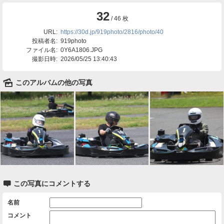
32
/ 46 枚
URL:
https://30d.jp/919photo/2816/photo/40
投稿者名:
919photo
ファイル名:
0Y6A1806.JPG
撮影日時:
2026/05/25 13:40:43
🌄
このアルバムの他の写真

この写真にコメントする
名前
コメント