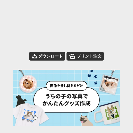
📥
🌄
ダウンロード
プリント注文