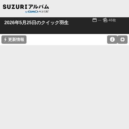
📅
🌄
---
46枚
2026年5月25日のクイック羽生
⚡

⚙
更新情報