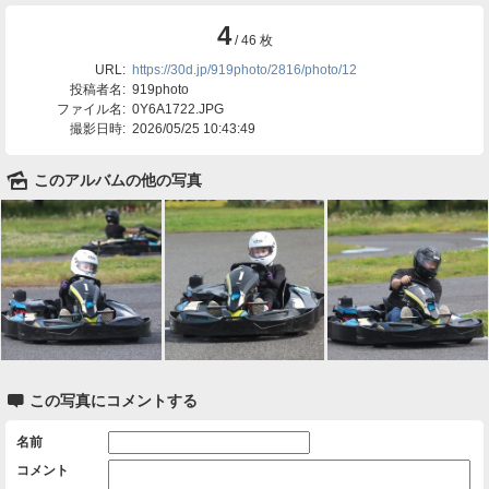
4
/ 46 枚
URL:
https://30d.jp/919photo/2816/photo/12
投稿者名:
919photo
ファイル名:
0Y6A1722.JPG
撮影日時:
2026/05/25 10:43:49
🌄
このアルバムの他の写真

この写真にコメントする
名前
コメント