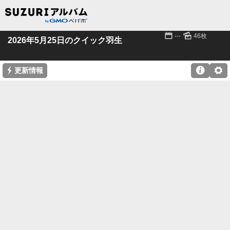
📅
🌄
---
46枚
2026年5月25日のクイック羽生
⚡

⚙
更新情報