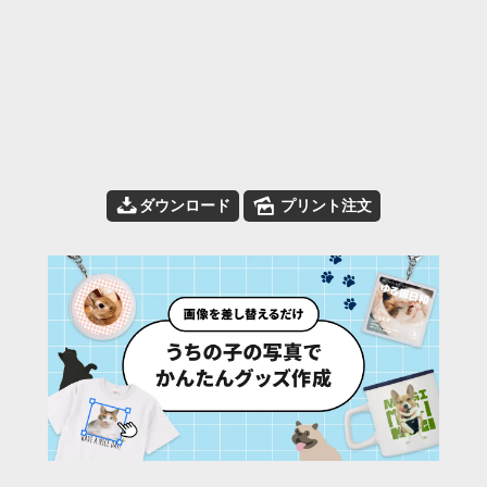
📥
🌄
ダウンロード
プリント注文