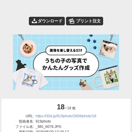
📥
🌄
ダウンロード
プリント注文
18
/ 18 枚
URL:
https://30d.jp/919photo/2808/photo/18
投稿者名:
919photo
ファイル名:
_MG_6076.JPG
撮影日時:
2026/05/20 13:29:17