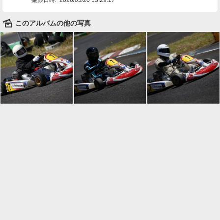
🌄
このアルバムの他の写真

一覧に戻る
Android™ アプリのインストール
Android™ からオンラインアルバムの作成・編
集、共有ができます。
インストール