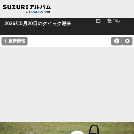
📅
🌄
---
18枚
2026年5月20日のクイック潮来
⚡

⚙
更新情報