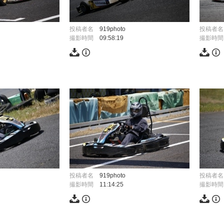
投稿者名
919photo
投稿者名
撮影時間
09:58:19
撮影時間
投稿者名
919photo
投稿者名
撮影時間
11:14:25
撮影時間