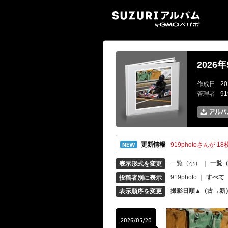
SUZ
2026
作成日
20
管理者
9
更新情報
-
919photoさんが 18
一覧（小）
｜
一覧
表示形式を変更
919photo
｜
すべて
投稿者別に表示
撮影日順▲（古→新
表示順序を変更
2026/05/20