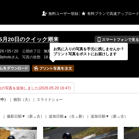
URIアルバム

★
無料ユーザー登録
有料プランで高速アップロー
📱
年5月20日のクイック潮来
スマートフォンで見る
お気に入りの写真を手元に残しませんか？
26 / 05 / 20
公開終了日
無期限
イベントの期間
---
プリント写真をポストにお届けします
19photoさん
写真の枚数
18 / 2000枚
枚の写真を追加しました(2026.05.20 16:47)
（中）
｜
個別（大）
｜
スライドショー
）
｜
撮影日順▼（新→古）
｜
追加日順▲（古→新）
｜
追加日順▼（新→古）