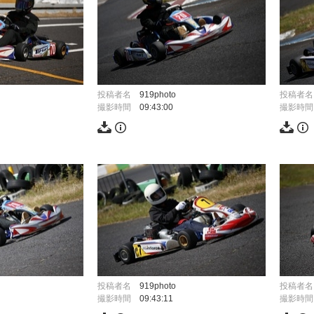
投稿者名
919photo
投稿者名
撮影時間
09:43:00
撮影時間
投稿者名
919photo
投稿者名
撮影時間
09:43:11
撮影時間