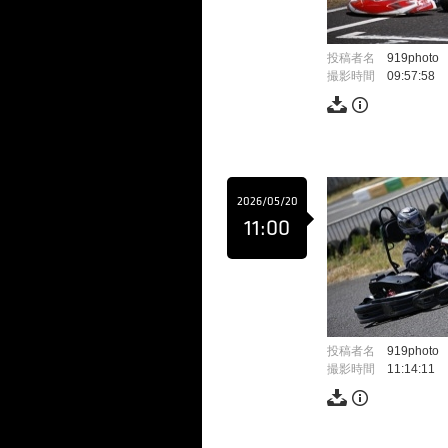
投稿者名
919photo
撮影時間
09:57:58
2026/05/20
11:00
投稿者名
919photo
撮影時間
11:14:11