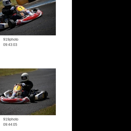
919photo
09:43:03
919photo
09:44:05