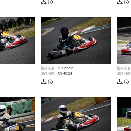
投稿者名
919photo
投稿者名
撮影時間
09:49:24
撮影時間