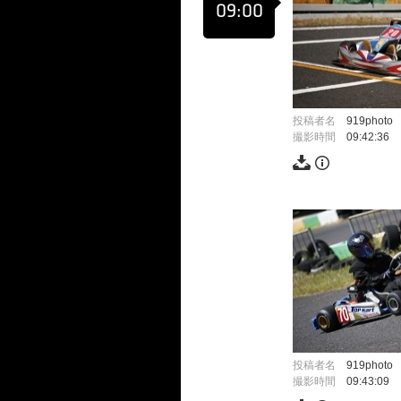
09:00
投稿者名
919photo
撮影時間
09:42:36
投稿者名
919photo
撮影時間
09:43:09