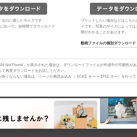
するのに適したサイズです。
プリントしたい場合などはこちら
に比べて、短時間でダウンロード
メです。写真のサイズによっては
間がかかることがあります。
動画ファイルの個別ダウンロード
4 Not Found」が表示された場合は、ダウンロードファイルが作成中の可能性が
って再度ダウンロードをお試しください。
赤くならない場合は、ページの再読み込み（【Ctrl】キー +【F5】キー）を行っ