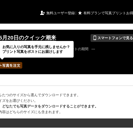
URIアルバム

★
無料ユーザー登録
有料プランで写真プリントお
📱
年5月20日のクイック潮来
スマートフォンで見る
お気に入りの写真を手元に残しませんか？
26 / 05 / 20
公開終了日
無期限
イベントの期間
---
プリント写真をポストにお届けします
19photoさん
写真の枚数
18 / 2000枚
ふたつのサイズから選んでダウンロードできます。
イズをお選びください。
、どなたでも写真データをダウンロードすることができます。
内容はどちらのサイズにも含まれます。