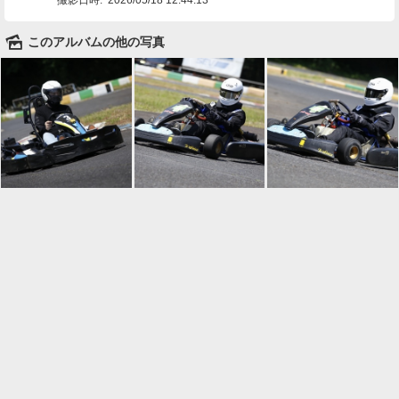
🌄
このアルバムの他の写真

一覧に戻る
Android™ アプリのインストール
Android™ からオンラインアルバムの作成・編
集、共有ができます。
インストール