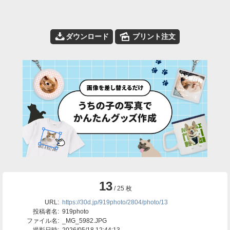
📥
🌄
ダウンロード
プリント注文
13
/ 25 枚
URL:
https://30d.jp/919photo/2804/photo/13
投稿者名:
919photo
ファイル名:
_MG_5982.JPG
撮影日時:
2026/05/18 12:44:13