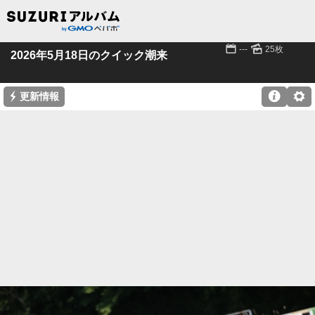
📅
🌄
---
25枚
2026年5月18日のクイック潮来
⚡

⚙
更新情報