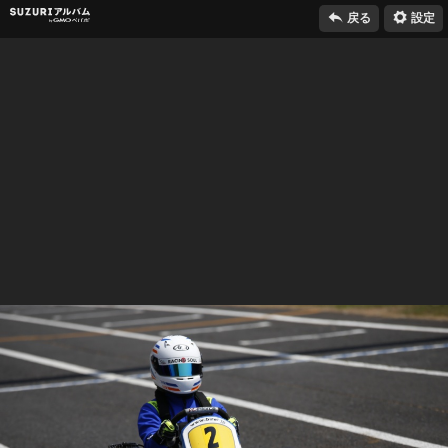

⚙
SUZURIアルバム
戻る
設定