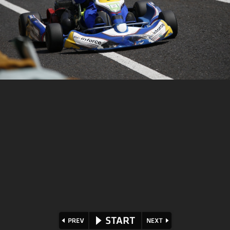
⏪
⏩
▶