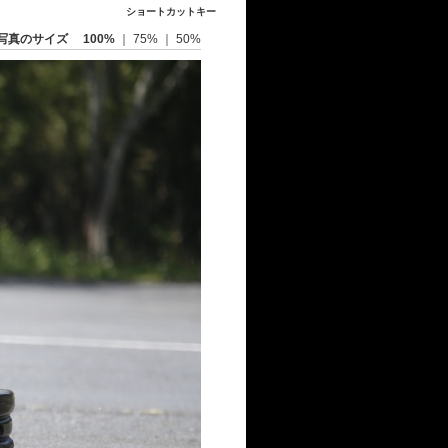
ショートカットキー
写真のサイズ
100%
｜
75%
｜
50%