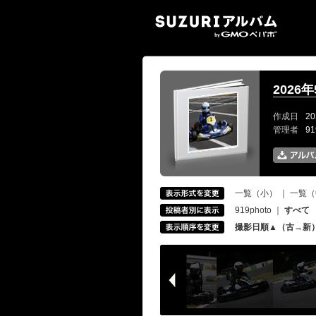
SUZ
2026
作成日
20
管理者
9
一覧（小）
｜
一覧（
919photo
｜
すべて
撮影日順▲（古→新