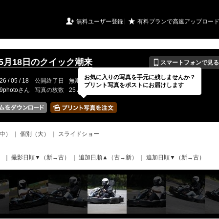
URIアルバム

★
無料ユーザー登録
有料プランで高速アップロー
📱
年5月18日のクイック潮来
スマートフォンで見る
お気に入りの写真を手元に残しませんか？
26 / 05 / 18
公開終了日
無期限
イベントの期間
---
プリント写真をポストにお届けします
19photoさん
写真の枚数
25 / 2000枚
中）
｜
個別（大）
｜
スライドショー
）
｜
撮影日順▼（新→古）
｜
追加日順▲（古→新）
｜
追加日順▼（新→古）