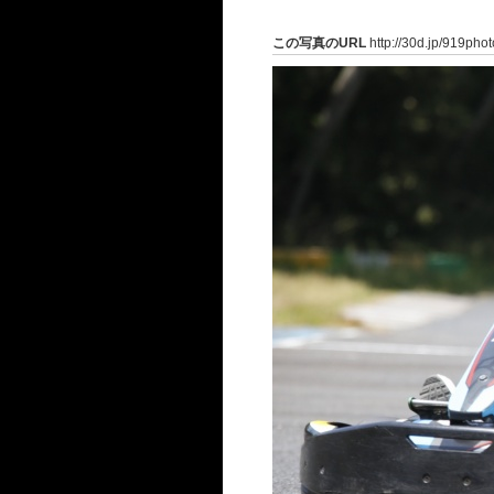
この写真のURL
http://30d.jp/919pho