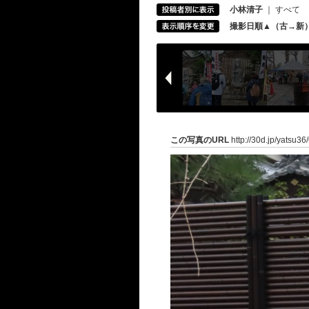
小林清子
｜
すべて
撮影日順▲（古→新
この写真のURL
http://30d.jp/yatsu36