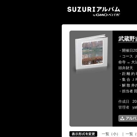
SUZ
武蔵野
・開催日20
・コース Ｊ
命寺 → 大
頭弁財天
・距 離 約 
・集 合 Ｊ
・解 散 井
・担当者 
作成日
20
管理者
ya
一覧（小）
｜
一覧（