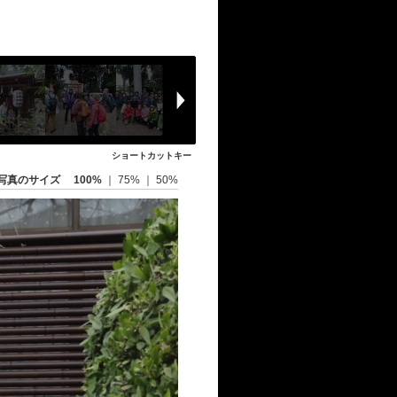
ショートカットキー
写真のサイズ
100%
｜
75%
｜
50%