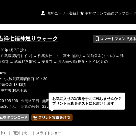
URIアルバム

★
無料ユーザー登録
有料プランで高速アップロー
📱
吉祥七福神巡りウォーク
スマートフォンで見
20年1月7日(火)
Ｒ武蔵境駅(トイレ) → 杵築大社・ミニ富士山詣り → 関前公園(トイレ) → 延
法禅寺 → 武蔵野八幡宮 → 安養寺 → 井の頭公園(昼食・トイレ)井の
8km
Ｒ中央線武蔵境駅南口 10：30
の頭公園 13 時頃
田中哲夫 村尾千恵
お気に入りの写真を手元に残しませんか？
20 / 05 / 06
公開終了日
無期限
イベントの期間
---
プリント写真をポストにお届けします
tsu36さん
写真の枚数
22 / 2000枚
中）
｜
個別（大）
｜
スライドショー