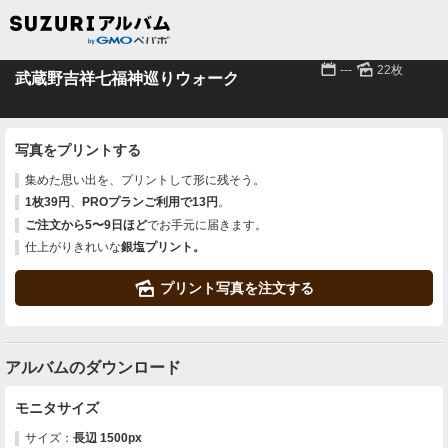
📅
🌄
---
22枚
武蔵野吉祥七福神巡りウォーク
写真をプリントする
集めた思い出を、プリントして形に残そう。
1枚39円
、
PROプランご利用で13円
。
ご注文から5〜9日ほど
でお手元に届きます。
仕上がりきれいな
銀塩プリント。
🌄
プリント写真を注文する
アルバムのダウンロード
モニタサイズ
サイズ：
長辺 1500px