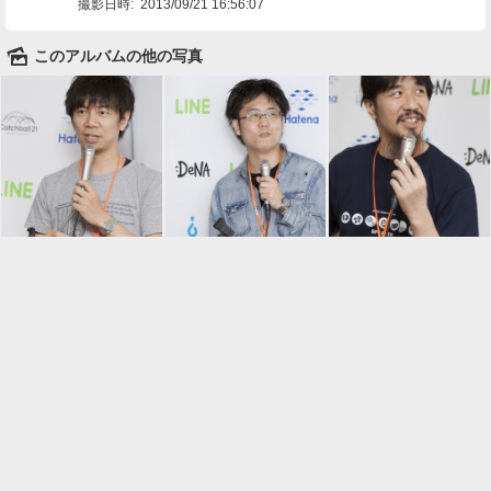
撮影日時:
2013/09/21 16:56:07
🌄
このアルバムの他の写真

一覧に戻る
Android™ アプリのインストール
Android™ からオンラインアルバムの作成・編
集、共有ができます。
インストール