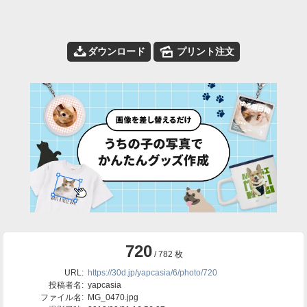
📥
🌄
ダウンロード
プリント注文
720
/ 782 枚
URL:
https://30d.jp/yapcasia/6/photo/720
投稿者名:
yapcasia
ファイル名:
MG_0470.jpg