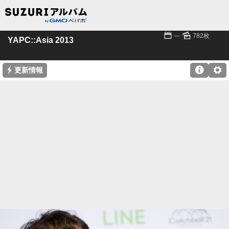
📅
🌄
---
782枚
YAPC::Asia 2013
⚡

⚙
更新情報