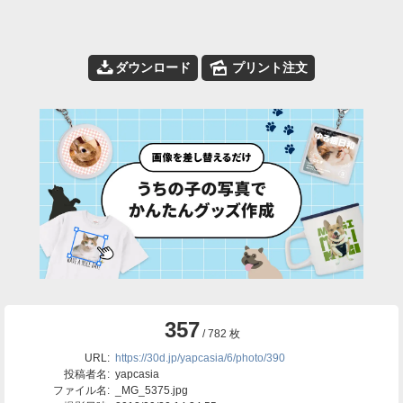
📥
🌄
ダウンロード
プリント注文
357
/ 782 枚
URL:
https://30d.jp/yapcasia/6/photo/390
投稿者名:
yapcasia
ファイル名:
_MG_5375.jpg