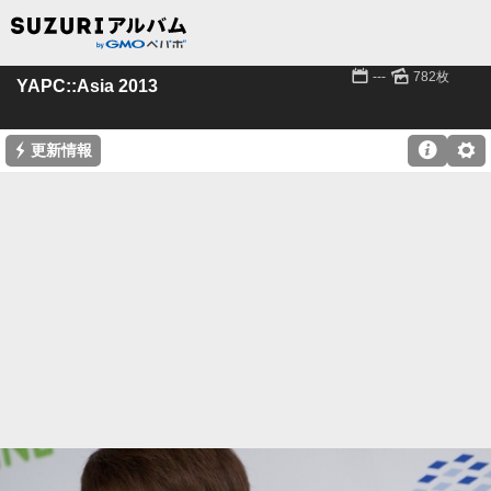
📅
🌄
---
782枚
YAPC::Asia 2013
⚡

⚙
更新情報