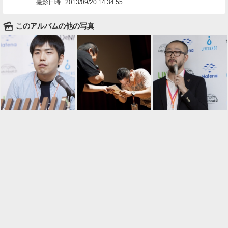
撮影日時:
2013/09/20 14:34:55
🌄
このアルバムの他の写真

一覧に戻る
Android™ アプリのインストール
Android™ からオンラインアルバムの作成・編
集、共有ができます。
インストール