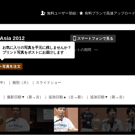
URIアルバム

★
無料ユーザー登録
有料プランで高速アップロー
📱
Asia 2012
スマートフォンで見る
お気に入りの写真を手元に残しませんか？
12 / 09 / 28
公開終了日
無期限
イベントの期間
---
プリント写真をポストにお届けします
pcasiaさん
写真の枚数
552 / 2000枚
中）
｜
個別（大）
｜
スライドショー
）
｜
撮影日順▼（新→古）
｜
追加日順▲（古→新）
｜
追加日順▼（新→古）