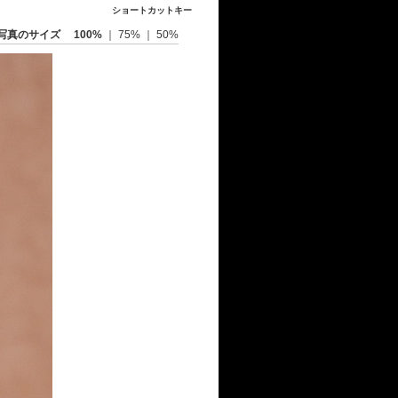
ショートカットキー
写真のサイズ
100%
｜
75%
｜
50%