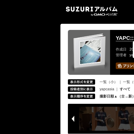
SUZ
YAPC::
作成日
20
管理者
ya
一覧（小）
｜
一覧（
yapcasia
｜
すべて
撮影日順▲（古→新