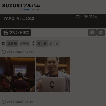
📅
🌄
---
552枚
YAPC::Asia 2012
🌄

⚙
プリント注文
⚏

撮影順
追加順
古→新
新→古
🕔
2012/09/27 17:00
🕔
2012/09/27 18:00