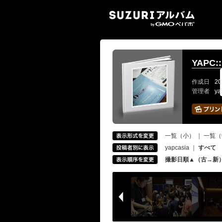
SUZ
YAPC::
作成日
20
管理者
ya
一覧（小）
｜
一覧（
yapcasia
｜
すべて
撮影日順▲（古→新