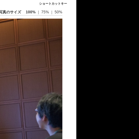
ショートカットキー
写真のサイズ
100%
｜
75%
｜
50%