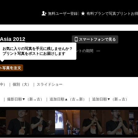
URIアルバム

★
無料ユーザー登録
有料プランで写真プリントお
📱
Asia 2012
スマートフォンで見る
お気に入りの写真を手元に残しませんか？
12 / 09 / 28
公開終了日
無期限
イベントの期間
---
プリント写真をポストにお届けします
pcasiaさん
写真の枚数
552 / 2000枚
中）
｜
個別（大）
｜
スライドショー
）
｜
撮影日順▼（新→古）
｜
追加日順▲（古→新）
｜
追加日順▼（新→古）