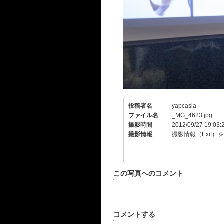
投稿者名
yapcasia
ファイル名
_MG_4623.jpg
撮影時間
2012/09/27 19:03:
撮影情報
撮影情報（Exif）
この写真へのコメント
コメントする