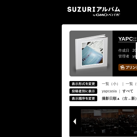
SUZ
YAPC::
作成日
20
管理者
ya
一覧（小）
｜
一覧（
yapcasia
｜
すべて
撮影日順▲（古→新