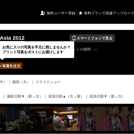
URIアルバム

★
無料ユーザー登録
有料プランで高速アップロー
📱
Asia 2012
スマートフォンで見る
お気に入りの写真を手元に残しませんか？
12 / 09 / 28
公開終了日
無期限
イベントの期間
---
プリント写真をポストにお届けします
pcasiaさん
写真の枚数
552 / 2000枚
中）
｜
個別（大）
｜
スライドショー
）
｜
撮影日順▼（新→古）
｜
追加日順▲（古→新）
｜
追加日順▼（新→古）