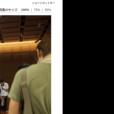
ショートカットキー
写真のサイズ
100%
｜
75%
｜
50%