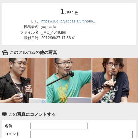
1
/ 552 枚
URL:
https://30d.jp/yapcasia/5/photo/1
投稿者名:
yapcasia
ファイル名:
_MG_4548.jpg
撮影日時:
2012/09/27 17:56:41
🌄
このアルバムの他の写真

この写真にコメントする
名前
コメント