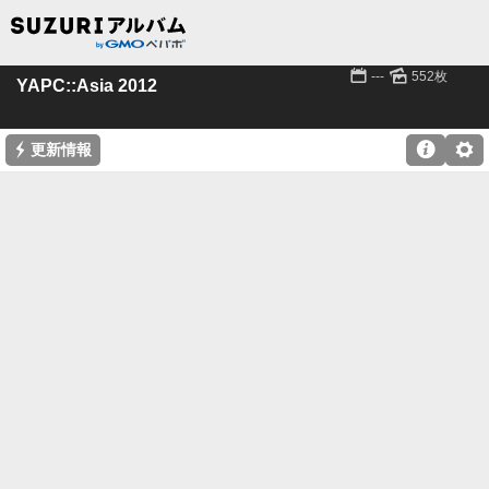
📅
🌄
---
552枚
YAPC::Asia 2012
⚡

⚙
更新情報