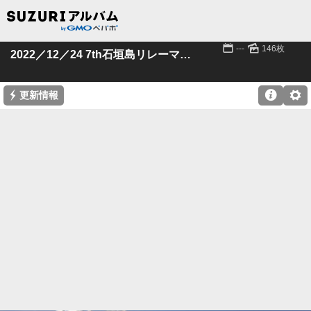
📅
🌄
---
146枚
2022／12／24 7th石垣島リレーマラソン
⚡

⚙
更新情報