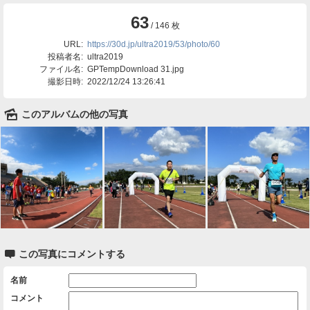
63
/ 146 枚
URL:
https://30d.jp/ultra2019/53/photo/60
投稿者名:
ultra2019
ファイル名:
GPTempDownload 31.jpg
撮影日時:
2022/12/24 13:26:41
🌄
このアルバムの他の写真

この写真にコメントする
名前
コメント