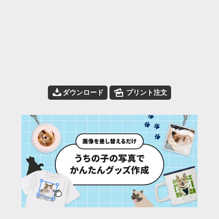
📥
🌄
ダウンロード
プリント注文