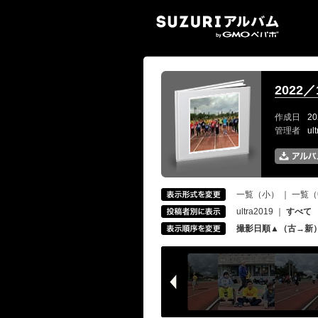
SUZ
2022
作成日
20
管理者
ul
一覧（小）
｜
一覧（
ultra2019
｜
すべて
撮影日順▲（古→新