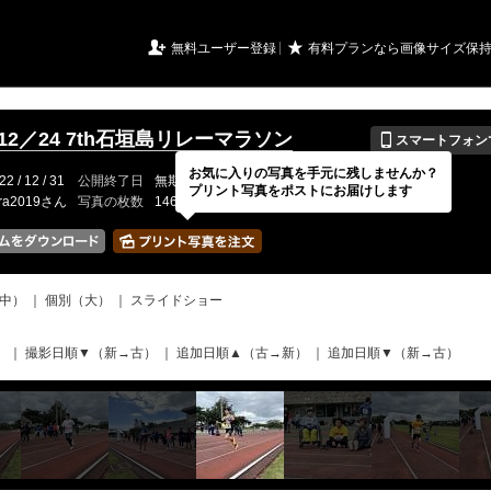
URIアルバム

★
無料ユーザー登録
有料プランなら画像サイズ保
📱
／12／24 7th石垣島リレーマラソン
スマートフォン
お気に入りの写真を手元に残しませんか？
22 / 12 / 31
公開終了日
無期限
イベントの期間
---
プリント写真をポストにお届けします
tra2019さん
写真の枚数
146 / 2000枚
中）
｜
個別（大）
｜
スライドショー
）
｜
撮影日順▼（新→古）
｜
追加日順▲（古→新）
｜
追加日順▼（新→古）