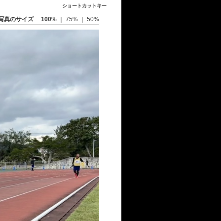
ショートカットキー
写真のサイズ
100%
｜
75%
｜
50%