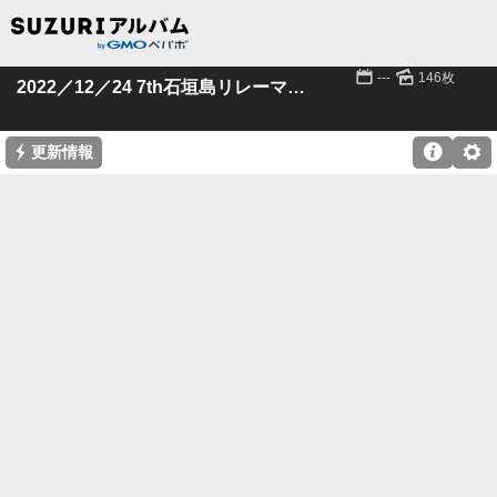
📅
🌄
---
146枚
2022／12／24 7th石垣島リレーマラソン
⚡

⚙
更新情報