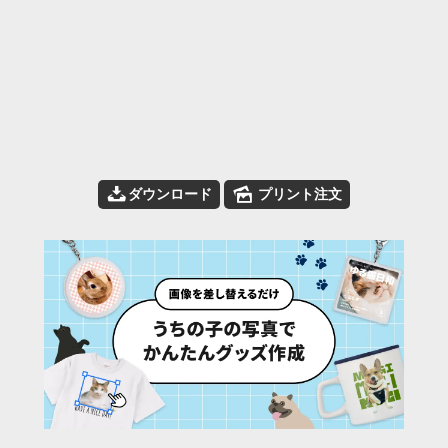
📥
🌄
ダウンロード
プリント注文