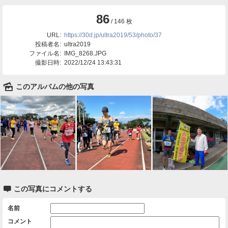
86
/ 146 枚
URL:
https://30d.jp/ultra2019/53/photo/37
投稿者名:
ultra2019
ファイル名:
IMG_8268.JPG
撮影日時:
2022/12/24 13:43:31
🌄
このアルバムの他の写真

この写真にコメントする
名前
コメント