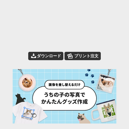
📥
🌄
ダウンロード
プリント注文