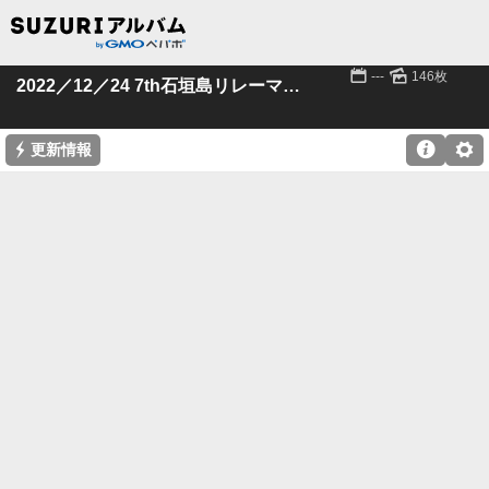
📅
🌄
---
146枚
2022／12／24 7th石垣島リレーマラソン
⚡

⚙
更新情報