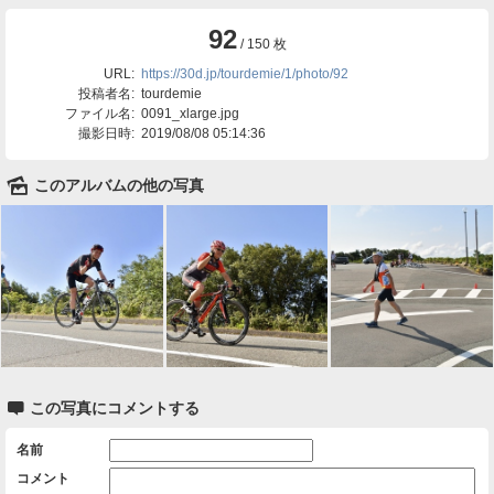
92
/ 150 枚
URL:
https://30d.jp/tourdemie/1/photo/92
投稿者名:
tourdemie
ファイル名:
0091_xlarge.jpg
撮影日時:
2019/08/08 05:14:36
🌄
このアルバムの他の写真

この写真にコメントする
名前
コメント