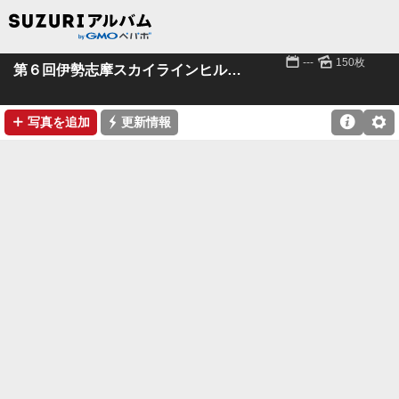
📅
🌄
---
150枚
第６回伊勢志摩スカイラインヒルクライム
➕
⚡

⚙
写真を追加
更新情報