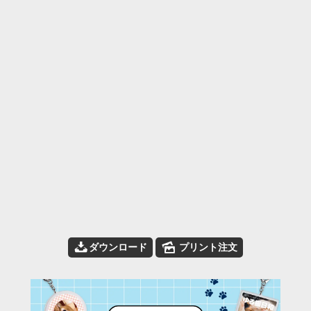
📥
🌄
ダウンロード
プリント注文