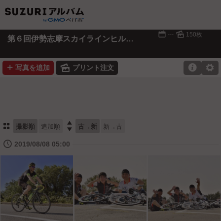
📅
🌄
---
150枚
第６回伊勢志摩スカイラインヒルクライム
➕
🌄

⚙
写真を追加
プリント注文
⚏

撮影順
追加順
古→新
新→古
🕔
2019/08/08 05:00