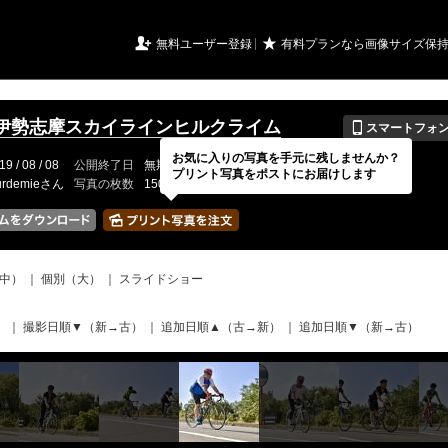
URIアルバム

★
無料ユーザー登録
有料プランなら画像サイズ保
📱
伊勢志摩スカイラインヒルクライム
スマートフォ
お気に入りの写真を手元に残しませんか？
19 / 08 / 08
公開終了日
無期限
イベントの期間
---
プリント写真をポストにお届けします
urdemieさん
写真の枚数
150 / 150枚
中）
｜
個別（大）
｜
スライドショー
）
｜
撮影日順▼（新→古）
｜
追加日順▲（古→新）
｜
追加日順▼（新→古）