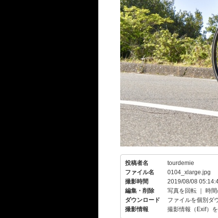
投稿者名
tourdemie
ファイル名
0104_xlarge.jpg
撮影時間
2019/08/08 05:14:
編集・削除
写真を回転
｜
時間
ダウンロード
ファイルを個別ダ
撮影情報
撮影情報（Exif）