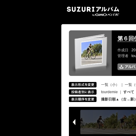
SUZ
第６回
作成日
20
管理者
to
一覧（小）
｜
一覧（
tourdemie
｜
すべて
撮影日順▲（古→新