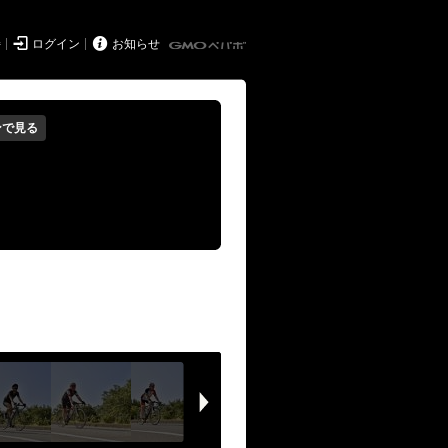


持
ログイン
お知らせ
ンで見る