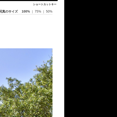
ショートカットキー
写真のサイズ
100%
｜
75%
｜
50%