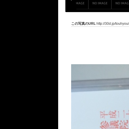
この写真のURL
http://30d.jp/touhyou