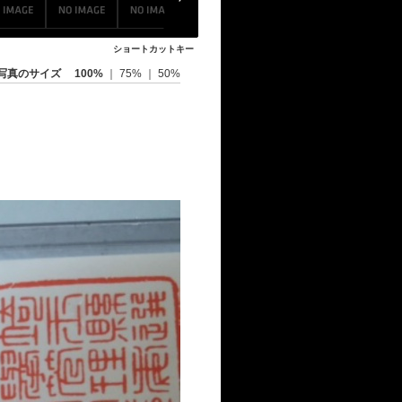
ショートカットキー
写真のサイズ
100%
｜
75%
｜
50%