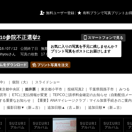
URIアルバム

★
無料ユーザー登録
有料プランで写真プリントお
📱
.7.10参院不正選挙2
スマートフォンで見る
お気に入りの写真を手元に残しませんか？
16 / 07 / 12
公開終了日
無期限
イベントの期間
---
プリント写真をポストにお届けします
ouhyouさん
写真の枚数
17 / 150枚
中）
｜
個別（大）
｜
スライドショー
東京都中央区
｜
姫井票
｜
東京都小平市
｜
投稿写真2
｜
千葉県我孫子市
｜
みつる
宮市
｜
ETCに支払情報が変更
｜
TEPCOご請求料金確定のお知らせ（自動配信メ
関する重要なお知らせ
｜
【重要】ANAマイレージクラブ：マイル加算手続きのご案内
）
｜
撮影日順▼（新→古）
｜
追加日順▲（古→新）
｜
追加日順▼（新→古）