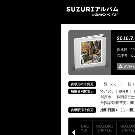
SUZ
2016
作成日
20
管理者
t
一覧（小）
｜
一覧（
touhyou
｜
guest
｜
川原市
｜
静岡県富士
券]認証制度変更に
撮影日順▲（古→新