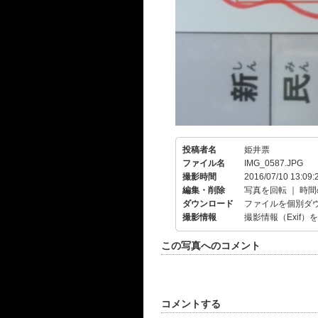
投稿者名
姫井票
ファイル名
IMG_0587.JPG
撮影時間
2016/07/10 13:09:
編集・削除
写真を回転
｜
時間
ダウンロード
ファイルを個別ダ
撮影情報
撮影情報（Exif）
この写真へのコメント
コメントする