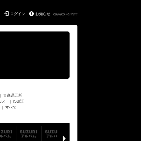


得
ログイン
お知らせ
｜
青森県五所
ール）
｜
[SBI証
｜
すべて