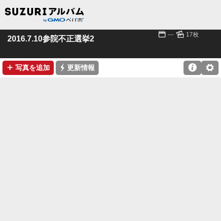
📅
🌄
---
17枚
2016.7.10参院不正選挙2
➕
⚡

⚙
写真を追加
更新情報