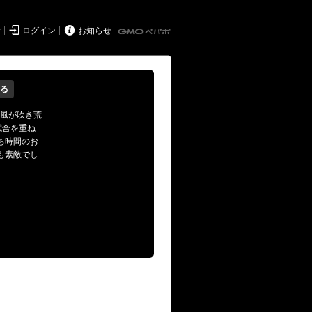


持
ログイン
お知らせ
る
中強風が吹き荒
試合を重ね
ち時間のお
も素敵でし