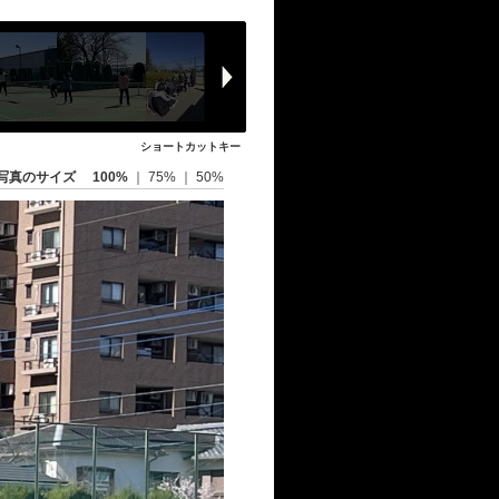
ショートカットキー
写真のサイズ
100%
｜
75%
｜
50%