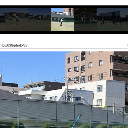
oshibu/638/photo/67