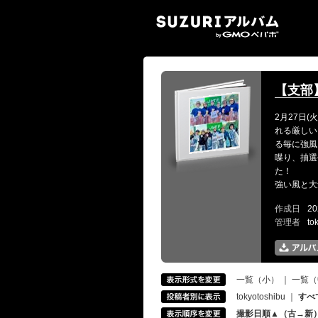
SUZ
【支部】第
2月27日(
れる厳しい
る毎に強風
喋り、抽選
た！
強い風と大
作成日
20
管理者
to
一覧（小）
｜
一覧（
tokyotoshibu
｜
すべ
撮影日順▲（古→新