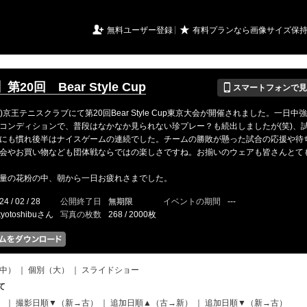
URIアルバム

★
無料ユーザー登録
有料プランなら画像サイズ保
📱
20回 Bear Style Cup
スマートフォンで見
火)京王テニスクラブにて第20回Bear Style Cup東京大会が開催されました。一日
コンディションで、普段はなかなか見られない珍プレー？も続出しましたが(笑)、
にも慣れ後半はナイスゲームの連続でした。チームの勝敗が懸った試合の応援や待
会やお買い物なども団体戦ならではの楽しさですね。お揃いのウェアも皆さんとて
量の花粉の中、朝から一日お疲れさまでした。
24 / 02 / 28
公開終了日
無期限
イベントの期間
---
kyotoshibuさん
写真の枚数
268 / 2000枚
中）
｜
個別（大）
｜
スライドショー
て
）
｜
撮影日順▼（新→古）
｜
追加日順▲（古→新）
｜
追加日順▼（新→古）